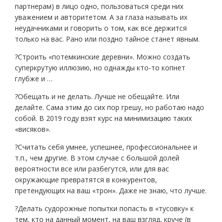
партнерам) в лицо одно, пользоваться среди них
уважением и авторитетом. А за глаза называть их
неудачниками и говорить о том, как все держится
только на вас. Рано или поздно тайное станет явным.
?Строить «потемкинские деревни». Можно создать
суперкрутую иллюзию, но однажды кто-то копнет
глубже и …
?Обещать и не делать. Лучше не обещайте. Или
делайте. Сама этим до сих пор грешу, но работаю надо
собой. В 2019 году взят курс на минимизацию таких
«висяков».
?Считать себя умнее, успешнее, профессиональнее и
т.п., чем другие. В этом случае с большой долей
вероятности все или разбегутся, или для вас
окружающие превратятся в конкурентов,
претендующих на ваш «трон». Даже не знаю, что лучше.
?Делать судорожные попытки попасть в «тусовку» к
тем, кто на данный момент, на ваш взгляд, круче (в