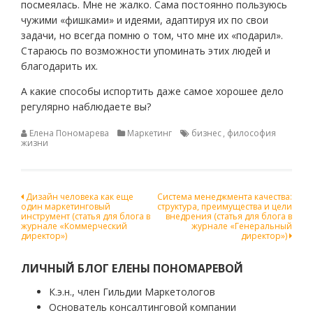
посмеялась. Мне не жалко. Сама постоянно пользуюсь
чужими «фишками» и идеями, адаптируя их по свои
задачи, но всегда помню о том, что мне их «подарил».
Стараюсь по возможности упоминать этих людей и
благодарить их.
А какие способы испортить даже самое хорошее дело
регулярно наблюдаете вы?
Елена Пономарева
Маркетинг
бизнес
,
философия
жизни
Навигация
Дизайн человека как еще
Система менеджмента качества:
один маркетинговый
структура, преимущества и цели
по
инструмент (статья для блога в
внедрения (статья для блога в
журнале «Коммерческий
журнале «Генеральный
записям
директор»)
директор»)
ЛИЧНЫЙ БЛОГ ЕЛЕНЫ ПОНОМАРЕВОЙ
К.э.н., член Гильдии Маркетологов
Основатель консалтинговой компании