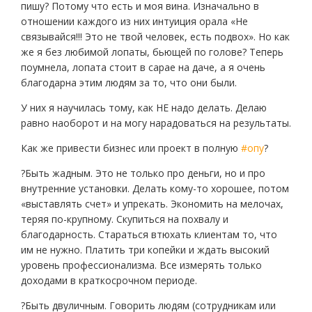
пишу? Потому что есть и моя вина. Изначально в
отношении каждого из них интуиция орала «Не
связывайся!!! Это не твой человек, есть подвох». Но как
же я без любимой лопаты, бьющей по голове? Теперь
поумнела, лопата стоит в сарае на даче, а я очень
благодарна этим людям за то, что они были.
У них я научилась тому, как НЕ надо делать. Делаю
равно наоборот и на могу нарадоваться на результаты.
Как же привести бизнес или проект в полную
#опу
?
?Быть жадным. Это не только про деньги, но и про
внутренние установки. Делать кому-то хорошее, потом
«выставлять счет» и упрекать. Экономить на мелочах,
теряя по-крупному. Скупиться на похвалу и
благодарность. Стараться втюхать клиентам то, что
им не нужно. Платить три копейки и ждать высокий
уровень профессионализма. Все измерять только
доходами в краткосрочном периоде.
?Быть двуличным. Говорить людям (сотрудникам или