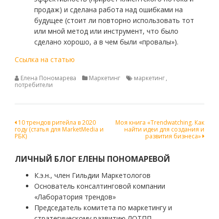
продаж) и сделана работа над ошибками на
будущее (стоит ли повторно использовать тот
или мной метод или инструмент, что было
сделано хорошо, а в чем были «провалы»).
Ссылка на статью
Елена Пономарева
Маркетинг
маркетинг
,
потребители
Навигация
10 трендов ритейла в 2020
Моя книга «Trendwatching. Как
году (статья для MarketMedia и
найти идеи для создания и
по
РБК)
развития бизнеса»
записям
ЛИЧНЫЙ БЛОГ ЕЛЕНЫ ПОНОМАРЕВОЙ
К.э.н., член Гильдии Маркетологов
Основатель консалтинговой компании
«Лаборатория трендов»
Председатель комитета по маркетингу и
стратегическому развитию ЛОТПП