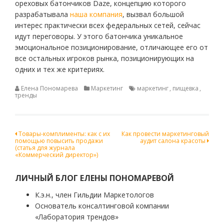
ореховых батончиков Daze, концепцию которого
разрабатывала
наша компания
, вызвал большой
интерес практически всех федеральных сетей, сейчас
идут переговоры. У этого батончика уникальное
эмоциональное позиционирование, отличающее его от
все остальных игроков рынка, позиционирующих на
одних и тех же критериях.
Елена Пономарева
Маркетинг
маркетинг
,
пищевка
,
тренды
Навигация
Товары-комплименты: как с их
Как провести маркетинговый
помощью повысить продажи
аудит салона красоты
по
(статья для журнала
«Коммерческий директор»)
записям
ЛИЧНЫЙ БЛОГ ЕЛЕНЫ ПОНОМАРЕВОЙ
К.э.н., член Гильдии Маркетологов
Основатель консалтинговой компании
«Лаборатория трендов»