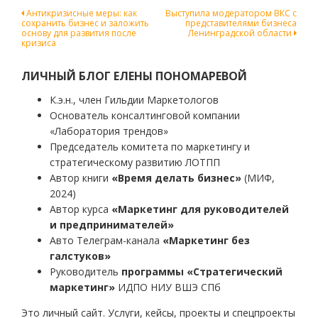
Навигация
Антикризисные меры: как
Выступила модератором ВКС с
сохранить бизнес и заложить
представителями бизнеса
по
основу для развития после
Ленинградской области
кризиса
записям
ЛИЧНЫЙ БЛОГ ЕЛЕНЫ ПОНОМАРЕВОЙ
К.э.н., член Гильдии Маркетологов
Основатель консалтинговой компании
«Лаборатория трендов»
Председатель комитета по маркетингу и
стратегическому развитию ЛОТПП
Автор книги
«Время делать бизнес»
(МИФ,
2024)
Автор курса
«Маркетинг для руководителей
и предпринимателей»
Авто Телеграм-канала
«Маркетинг без
галстуков»
Руководитель
программы «Стратегический
маркетинг»
ИДПО НИУ ВШЭ СПб
Это личный сайт. Услуги, кейсы, проекты и спецпроекты