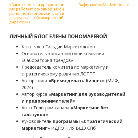
Навигация
Закон спроса и предложения:
Зафиналили Marketorium!
как работает основной закон
по
рыночной экономики (статья
для журнала «Коммерческий
записям
директор»)
ЛИЧНЫЙ БЛОГ ЕЛЕНЫ ПОНОМАРЕВОЙ
К.э.н., член Гильдии Маркетологов
Основатель консалтинговой компании
«Лаборатория трендов»
Председатель комитета по маркетингу и
стратегическому развитию ЛОТПП
Автор книги
«Время делать бизнес»
(МИФ,
2024)
Автор курса
«Маркетинг для руководителей
и предпринимателей»
Авто Телеграм-канала
«Маркетинг без
галстуков»
Руководитель
программы «Стратегический
маркетинг»
ИДПО НИУ ВШЭ СПб