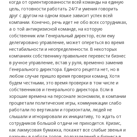
когда от ориентированности всей команды на единую
цель, готовности работать 24/7 и умения говорить
друг с другом на одном языке зависит успех всей
компании. Конечно, речь идет не обо всех сотрудниках,
а о той антикризисной команде, на которую
собственник или Генеральный директор, если ему
делегировано управление, может опереться во время
нестабильности и неопределенности. В некоторых
компаниях собственнику правильнее перевести бизнес
в ручное управление, встав у руля, временно заменив
Генерального директора. Единого рецепта нет, но в
любом случае пришло время проверки команд. Хотя
будем честными, это время проверки в том числе и
собственников и генерального директора. Если в
хорошие времена на персонале экономили, в компании
процветали политические игры, коммуникации слабо
работали по вертикали и горизонтали, людей не
слышали и игнорировали их инициативу, то ждать от
сотрудников большой отдачи не приходится. Кризис,
как лакмусовая бумажка, покажет все слабые звенья и
разрывы в работе топов, подразделений и бизнеса в