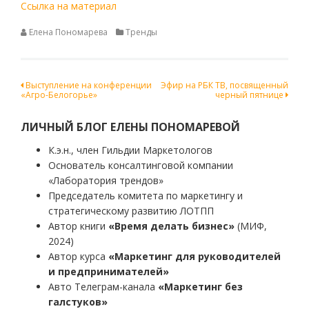
Ссылка на материал
Елена Пономарева
Тренды
Навигация
Выступление на конференции
Эфир на РБК ТВ, посвященный
«Агро-Белогорье»
черный пятнице
по
записям
ЛИЧНЫЙ БЛОГ ЕЛЕНЫ ПОНОМАРЕВОЙ
К.э.н., член Гильдии Маркетологов
Основатель консалтинговой компании
«Лаборатория трендов»
Председатель комитета по маркетингу и
стратегическому развитию ЛОТПП
Автор книги
«Время делать бизнес»
(МИФ,
2024)
Автор курса
«Маркетинг для руководителей
и предпринимателей»
Авто Телеграм-канала
«Маркетинг без
галстуков»