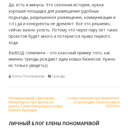
Да, есть и минусы. Это сезонная история, нужна
хорошая площадка для размещения (удобные
подъезды, разрешенное размещение, коммуникации и
т.п.) да и конкуренты не дремлют. Все это решаемо,
сейчас важно успеть. Потому что через пару лет таких
проектов будет много и потеряется право первого
хода.
ВЫВОД: глэмпинги – это классный пример того, как
именно тренды рождают идеи новых бизнесов. Нужно
их только увидеть))
Елена Пономарева
Тренды
Навигация
Комментарий «Деловому
Снова говорим про маркетинг
Петербургу» про выход на
и проводим стратсессию в
по
рынок Санкт-Петербурга новых
ЛОТПП
fashion-брендов
записям
ЛИЧНЫЙ БЛОГ ЕЛЕНЫ ПОНОМАРЕВОЙ