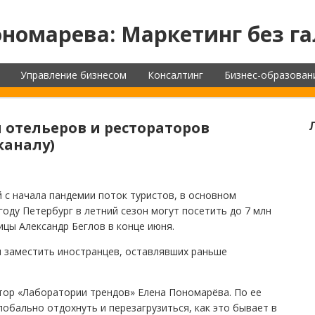
номарева: Маркетинг без га
Управление бизнесом
Консалтинг
Бизнес-образован
ы отельеров и рестораторов
каналу)
 с начала пандемии поток туристов, в основном
году Петербург в летний сезон могут посетить до 7 млн
ицы Александр Беглов в конце июня.
м заместить иностранцев, оставлявших раньше
тор «Лаборатории трендов» Елена Пономарёва. По ее
лобально отдохнуть и перезагрузиться, как это бывает в