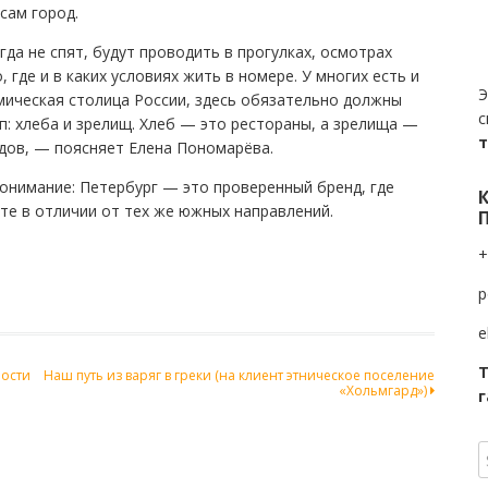
сам город.
да не спят, будут проводить в прогулках, осмотрах
где и в каких условиях жить в номере. У многих есть и
Э
мическая столица России, здесь обязательно должны
с
п: хлеба и зрелищ. Хлеб — это рестораны, а зрелища —
одов, — поясняет Елена Пономарёва.
 понимание: Петербург — это проверенный бренд, где
те в отличии от тех же южных направлений.
+
p
e
Т
ности
Наш путь из варяг в греки (на клиент этническое поселение
«Хольмгард»)
г