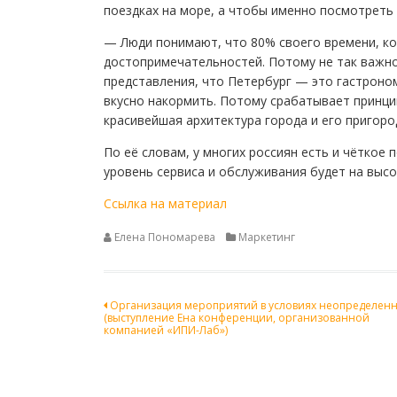
поездках на море, а чтобы именно посмотреть 
— Люди понимают, что 80% своего времени, ког
достопримечательностей. Потому не так важно, 
представления, что Петербург — это гастроно
вкусно накормить. Потому срабатывает принци
красивейшая архитектура города и его пригор
По её словам, у многих россиян есть и чёткое
уровень сервиса и обслуживания будет на высо
Ссылка на материал
Елена Пономарева
Маркетинг
Навигация
Организация мероприятий в условиях неопределен
(выступление Ена конференции, организованной
по
компанией «ИПИ-Лаб»)
записям