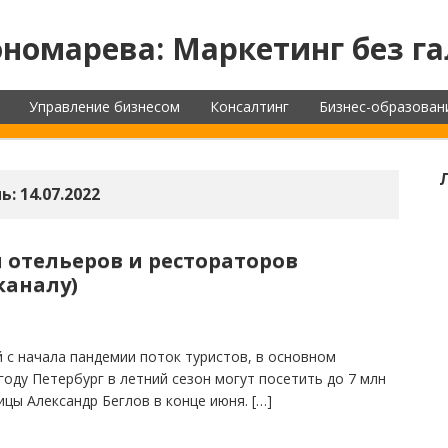
номарева: Маркетинг без га
Управление бизнесом
Консалтинг
Бизнес-образован
ь:
14.07.2022
ы отельеров и рестораторов
каналу)
 с начала пандемии поток туристов, в основном
году Петербург в летний сезон могут посетить до 7 млн
цы Александр Беглов в конце июня. […]