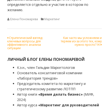
определяется отдельно и участие в котором по
желанию.
Елена Пономарева
Маркетинг
Навигация
Стратегический взгляд:
Как часто мы усложняем и
ключевых вопросы для
теряем из-за этого тех, кому
по
эффективного анализа
нужно просто? ￼
ситуации
записям
ЛИЧНЫЙ БЛОГ ЕЛЕНЫ ПОНОМАРЕВОЙ
К.э.н., член Гильдии Маркетологов
Основатель консалтинговой компании
«Лаборатория трендов»
Председатель комитета по маркетингу и
стратегическому развитию ЛОТПП
Автор книги
«Время делать бизнес»
(МИФ,
2024)
Автор курса
«Маркетинг для руководителей