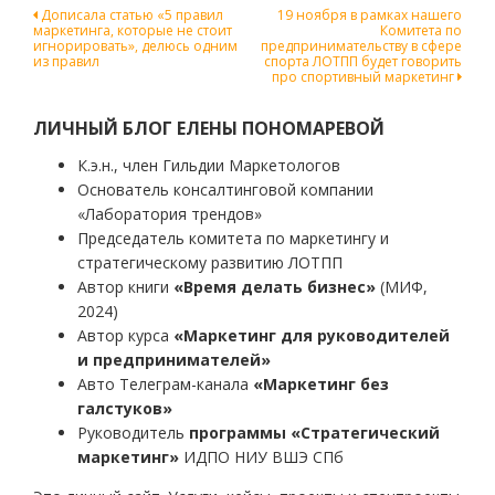
Навигация
Дописала статью «5 правил
19 ноября в рамках нашего
маркетинга, которые не стоит
Комитета по
по
игнорировать», делюсь одним
предпринимательству в сфере
из правил
спорта ЛОТПП будет говорить
записям
про спортивный маркетинг
ЛИЧНЫЙ БЛОГ ЕЛЕНЫ ПОНОМАРЕВОЙ
К.э.н., член Гильдии Маркетологов
Основатель консалтинговой компании
«Лаборатория трендов»
Председатель комитета по маркетингу и
стратегическому развитию ЛОТПП
Автор книги
«Время делать бизнес»
(МИФ,
2024)
Автор курса
«Маркетинг для руководителей
и предпринимателей»
Авто Телеграм-канала
«Маркетинг без
галстуков»
Руководитель
программы «Стратегический
маркетинг»
ИДПО НИУ ВШЭ СПб