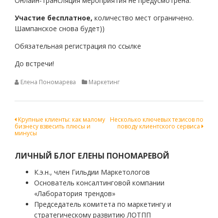
Онлайн-трансляция мероприятия не предусмотрена.
Участие бесплатное,
количество мест ограничено.
Шампанское снова будет))
Обязательная регистрация по ссылке
До встречи!
Елена Пономарева
Маркетинг
Навигация
Крупные клиенты: как малому
Несколько ключевых тезисов по
бизнесу взвесить плюсы и
поводу клиентского сервиса
по
минусы
записям
ЛИЧНЫЙ БЛОГ ЕЛЕНЫ ПОНОМАРЕВОЙ
К.э.н., член Гильдии Маркетологов
Основатель консалтинговой компании
«Лаборатория трендов»
Председатель комитета по маркетингу и
стратегическому развитию ЛОТПП