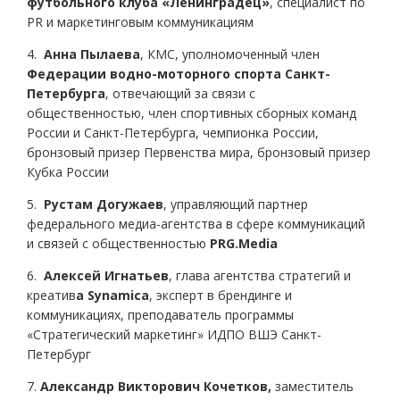
футбольного клуба «Ленинградец»
, специалист по
PR и маркетинговым коммуникациям
4.
Анна Пылаева
, КМС, уполномоченный член
Федерации водно-моторного спорта Санкт-
Петербурга
, отвечающий за связи с
общественностью, член спортивных сборных команд
России и Санкт-Петербурга, чемпионка России,
бронзовый призер Первенства мира, бронзовый призер
Кубка России
5.
Рустам Догужаев
, управляющий партнер
федерального медиа-агентства в сфере коммуникаций
и связей с общественностью
PRG.Media
6.
Алексей Игнатьев
, глава агентства стратегий и
креатив
а Synamica
, эксперт в брендинге и
коммуникациях, преподаватель программы
«Стратегический маркетинг» ИДПО ВШЭ Санкт-
Петербург
7.
Александр Викторович Кочетков,
заместитель