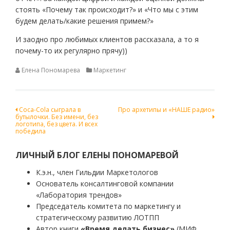
стоять «Почему так происходит?» и «Что мы с этим
будем делать/какие решения примем?»
И заодно про любимых клиентов рассказала, а то я
почему-то их регулярно прячу))
Елена Пономарева
Маркетинг
Навигация
Coca-Cola сыграла в
Про архетипы и «НАШЕ радио»
бутылочки. Без имени, без
по
логотипа, без цвета. И всех
победила
записям
ЛИЧНЫЙ БЛОГ ЕЛЕНЫ ПОНОМАРЕВОЙ
К.э.н., член Гильдии Маркетологов
Основатель консалтинговой компании
«Лаборатория трендов»
Председатель комитета по маркетингу и
стратегическому развитию ЛОТПП
Автор книги
«Время делать бизнес»
(МИФ,