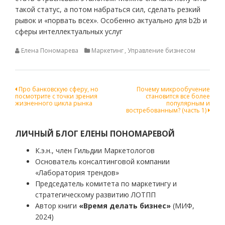
такой статус, а потом набраться сил, сделать резкий
рывок и «порвать всех». Особенно актуально для b2b и
сферы интеллектуальных услуг
Елена Пономарева
Маркетинг
,
Управление бизнесом
Навигация
Про банковскую сферу, но
Почему микрообучение
посмотрите с точки зрения
становится все более
по
жизненного цикла рынка
популярным и
востребованным? (часть 1)
записям
ЛИЧНЫЙ БЛОГ ЕЛЕНЫ ПОНОМАРЕВОЙ
К.э.н., член Гильдии Маркетологов
Основатель консалтинговой компании
«Лаборатория трендов»
Председатель комитета по маркетингу и
стратегическому развитию ЛОТПП
Автор книги
«Время делать бизнес»
(МИФ,
2024)