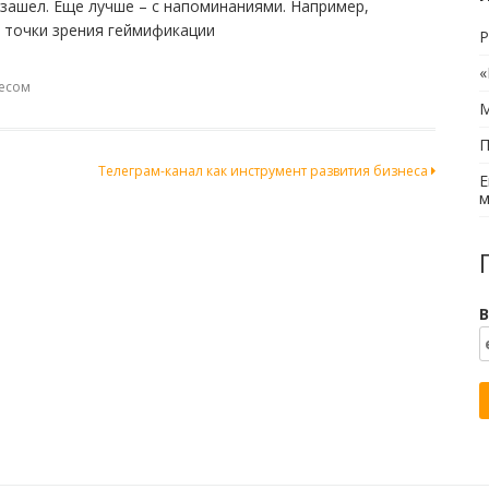
 зашел. Еще лучше – с напоминаниями. Например,
с точки зрения геймификации
Р
«
есом
М
П
Телеграм-канал как инструмент развития бизнеса
Е
м
В