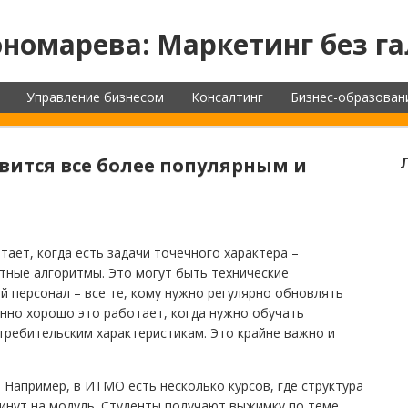
номарева: Маркетинг без га
Управление бизнесом
Консалтинг
Бизнес-образован
вится все более популярным и
ает, когда есть задачи точечного характера –
ятные алгоритмы. Это могут быть технические
й персонал – все те, кому нужно регулярно обновлять
нно хорошо это работает, когда нужно обучать
требительским характеристикам. Это крайне важно и
s. Например, в ИТМО есть несколько курсов, где структура
инут на модуль. Студенты получают выжимку по теме,