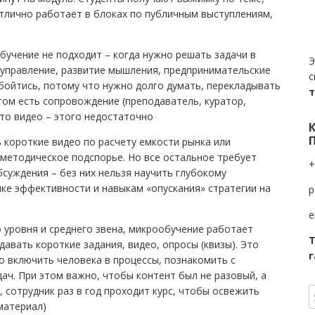
отлично работает в блоках по публичным выступлениям,
учение не подходит – когда нужно решать задачи в
Э
 управление, развитие мышления, предпринимательские
с
бойтись, потому что нужно долго думать, перекладывать
том есть сопровождение (преподаватель, куратор,
сто видео – этого недостаточно
 короткие видео по расчету емкости рынка или
 методическое подспорье. Но все остальное требует
+
бсуждения – без них нельзя научить глубокому
нке эффективности и навыкам «опускания» стратегии на
p
e
 уровня и среднего звена, микрообучение работает
Т
давать короткие задания, видео, опросы (квизы). Это
г
о включить человека в процессы, познакомить с
ач. При этом важно, чтобы контент был не разовый, а
 сотрудник раз в год проходит курс, чтобы освежить
материал)