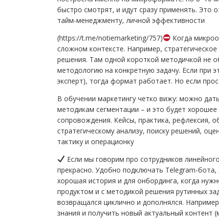
быстро смотрят, и идут сразу применять. Это 
тайм-менеджменту, личной эффективности
(https://t.me/notiemarketing/757)
Когда микрооб
сложном контексте. Например, стратегическое
решения. Там одной короткой методичкой не о
методологию на конкретную задачу. Если при э
эксперт), тогда формат работает. Но если про
В обучении маркетингу четко вижу: можно дать
методикам сегментации – и это будет хорошее
сопровождения. Кейсы, практика, рефлексия, о
стратегическому анализу, поиску решений, оце
тактику и операционку
Если мы говорим про сотрудников линейного
прекрасно. Удобно подключать Telegram-бота, 
хорошая история и для онбординга, когда нужн
продуктом и с методикой решения рутинных зад
возвращался циклично и дополнялся. Например,
знания и получить новый актуальный контент (