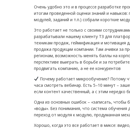
Очень удобно это и в процессе разработке пр
итогам проведенной оценки знаний и навыков: п
модулей, заданий и т.п.) собрали короткие мо
Это работает не только с своими сотрудниками
разрабатывали нашему клиенту ТЗ для платфор
техникам продаж, геймификация и мотивация д
продажа продукции компании. Там ачивки за пр
регионам, возможность менять баллы на корпо
перспективе выиграть в борьбе и за потребите
продвигать компанию, а не ее конкурентов
Почему работает микрообучение? Потому что
часа смотреть вебинар. Есть 5–10 минут – заше
если контент качественный, а с этим нередко 
Одна из основных ошибок – «записать, чтобы бы
«воды». Без понимания, что система обучения 
переход от модуля к модулю, продуманная мех
Хорошо, когда это все работает в миксе: видео,