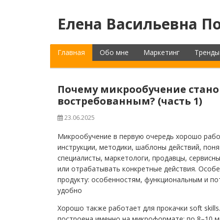
Елена Васильевна По
Главная
Обо мне
Маркетинг
Тренды
Почему микрообучение стано
востребованным? (часть 1)
23.06.2025
Микрообучение в первую очередь хорошо работ
инструкции, методики, шаблоны действий, пон
специалисты, маркетологи, продавцы, сервисны
или отрабатывать конкретные действия. Особе
продукту: особенностям, функциональным и по
удобно
Хорошо также работает для прокачки soft skill
построена именно на микроформате: по 8–10 м