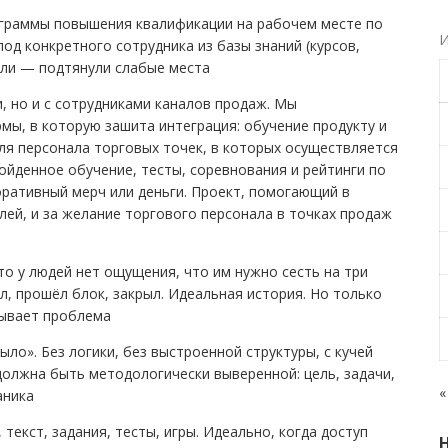
ограммы повышения квалификации на рабочем месте по
И
од конкретного сотрудника из базы знаний (курсов,
дули — подтянули слабые места
, но и с сотрудниками каналов продаж. Мы
мы, в которую зашита интеграция: обучение продукту и
ля персонала торговых точек, в которых осуществляется
ойденное обучение, тесты, соревнования и рейтинги по
ративный мерч или деньги. Проект, помогающий в
лей, и за желание торгового персонала в точках продаж
 у людей нет ощущения, что им нужно сесть на три
л, прошёл блок, закрыл. Идеальная история. Но только
бывает проблема
ло». Без логики, без выстроенной структуры, с кучей
должна быть методологически выверенной: цель, задачи,
«
аника
 текст, задания, тесты, игры. Идеально, когда доступ