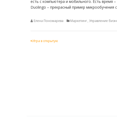
есть с компьютера и мобильного. Есть время –
Duolingo – прекрасный пример микрообучения 
Елена Пономарева
Маркетинг
,
Управление бизн
Навигация
Игра в открытую
по
записям