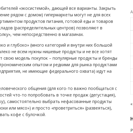
ебителей «экосистемой», дающей все варианты. Закрыть
А
ение рядом с домом) гипермаркеты могут не для всех
ортиментом продуктов питания, готовой еды и товаров
складов (распределительных центров) позволяют в
лку», чем непосредственно в магазинах.
о и глубоко» (много категорий и внутри них большой
далеко не всем нужны нишевые продукты и не все хотят
ят свою модель покупок – популярные продукты и бренды
строномическим опытом и редкими для рынка продуктами
редприятия, не имеющие федерального охвата) идут на
человеческого общения (для кого-то важно пообщаться с
стей что-то попробовать в точке продаж (дегустация),
вку), самостоятельно выбрать нефасованные продукты
«
оки или мясо») и просто «проветриться» (развеяться),
вать кофе с булочкой.
Р