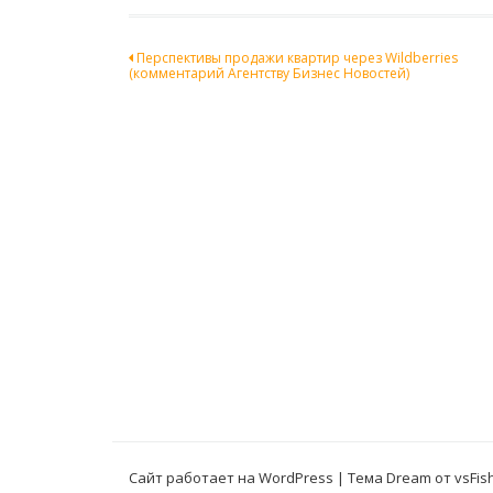
Навигация
Перспективы продажи квартир через Wildberries
(комментарий Агентству Бизнес Новостей)
по
записям
Сайт работает на WordPress
|
Тема Dream от
vsFis