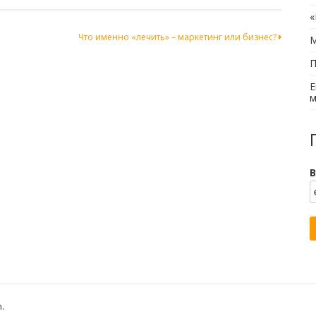
«
Что именно «лечить» – маркетинг или бизнес?
М
П
Е
м
В
h
.