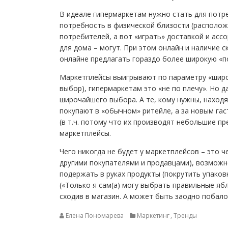
В идеале гипермаркетам нужно стать для потр
потребность в физической близости (располож
потребителей, а вот «играть» доставкой и асс
для дома – могут. При этом онлайн и наличие 
онлайне предлагать гораздо более широкую «по
Маркетплейсы выигрывают по параметру «широк
выбор), гипермаркетам это «не по плечу». Но 
широчайшего выбора. А те, кому нужны, наход
покупают в «обычном» ритейле, а за новым га
(в т.ч. потому что их производят небольшие п
маркетплейсы.
Чего никогда не будет у маркетплейсов – это 
другими покупателями и продавцами), возможно
подержать в руках продукты (покрутить упако
(«Только я сам(а) могу выбрать правильные ябл
сходив в магазин. А может быть заодно побало
Елена Пономарева
Маркетинг
,
Тренды