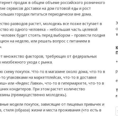
интернет-продаж в общем объеме российского розничного
тие сервисов доставки на дом готовой еды и рост
ольших городах питаться периодически вне дома.
Э
ство разводов растет, молодежь все позже вступает в
с
ство из одного человека – небольшая часть целевой
х человек будет стоять перед выбором – провести полдня
цион на неделю, или решать вопрос с питанием в
».
ет множество факторов, требующих от федеральных
+
 неизбежного ухода с рынка.
p
 схему покупок. Что-то в магазине около дома, что-то в
-то упаковками на маркетплейсах, что-то в доставке
e
еш» или «Яндекс Лавки», что-то в гипермаркете, что-то в
шних кондитеров. При этом растет количество
Т
азины (преимущественно молодежь).
г
вные модели покупок, зависящие от пищевых привычек и
, стиля (образа) жизни и места проживания (что есть в