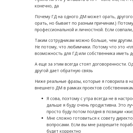
конечно, да
Почему ГД на одного ДМ может орать, другого г
орать, но бывает по разным причинам.) Потому 
профессиональной и личностной. Если совпали,
Таким сотрудникам можно больше, чем другим. 
Не потому, что любимчики. Потому что это «п
возможность для ГД или собственника иметь 
А еще за этим всегда стоят договоренности. Од
другой дает обратную связь
Ниже реальные фразы, которые я говорила в на
внешнего ДМ в рамках проектов собственникам
Я сова, поэтому с утра всегда не в настр
дальше я буду очень продуктивна. Это лу
просто буду потом полдня в позиции «жи
Мне сложно готовиться к совету директор
вопросами. Если вы мне разрешите порабо
будет корректно