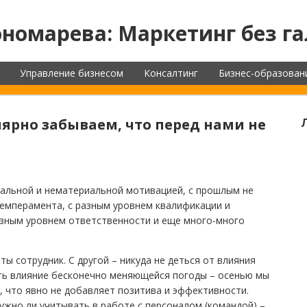
номарева: Маркетинг без га
Управление бизнесом
Консалтинг
Бизнес-образован
лярно забываем, что перед нами не
иальной и нематериальной мотивацией, с прошлым не
емперамента, с разным уровнем квалификации и
азным уровнем ответственности и еще много-много
ты сотрудник. С другой – никуда не деться от влияния
ть влияние бесконечно меняющейся погоды – осенью мы
, что явно не добавляет позитива и эффективности.
Нужно ли учитывать в работе с персоналом (командой) –