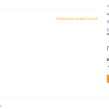
«
М
Премиум как правила игры
П
Е
м
В
h
.