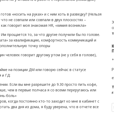
отов «носить на руках» и с ним хоть в разведку? (Нельзя
что не совпали или совпали в двух плоскостях –
Э
 как говорит моя знакомая HR, «химия возникла»
с
Им прощается то, за что другие получили бы по голове.
лата» за квалификацию, комфортность коммуникаций и
дополнительную точку опоры
ин человек говорит другому ртом (не у себя в голове),
+
p
йме на позиции ДМ или говорю сейчас в статусе
 и ГД:
e
оении. Если вы мне разрешите до 9.30 просто пить кофе,
Т
чше, чем в первые полчаса я со всеми переругаюсь или
г
знь-боль»
ов, когда постоянно кто-то заходит ко мне в кабинет с
тать два дня из дома, я буду уверена, что в отчете все