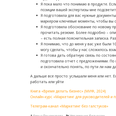
Я пока мало что понимаю в продукте. Есл
позиции вашей экспертизы мне подсветит
Я подготовила для вас нужные документы
маркером ключевые моменты, чтобы вы с
Я подготовила обоснование по новому п
прочитать резюме. Более подробно – опис
– есть полная пояснительная записка. Р
Я понимаю, что до меня у вас уже были 1
могу сделать, чтобы у нас сложилось вз
Я готова дать обратную связь по состоя
подготовила отчет с предложениями. По 
и окончательно понять, по пути ли нам д
А дальше все просто: услышали меня или нет. Ес
работать или уйти
Книга «Время делать бизнес» (МИФ, 2024)
Онлайн-курс «Маркетинг для руководителей и 
Телеграм-канал «Маркетинг без галстуков»
Елена Пономарева
Управление бизнесом