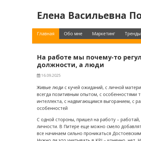
Елена Васильевна По
Главная
Обо мне
Маркетинг
Тренды
На работе мы почему-то регу
должности, а люди
16.09.2025
Живые люди с кучей ожиданий, с личной матер
всегда позитивным опытом, с особенностями т
интеллекта, с надвигающимся выгоранием, с р
особенностей
С одной стороны, пришел на работу – работай, 
личности. В Питере еще можно смело добавля
все начинаем сильно проникаться Достоевским
Нужно ли это учитывать в KPI – конечно, нет. 