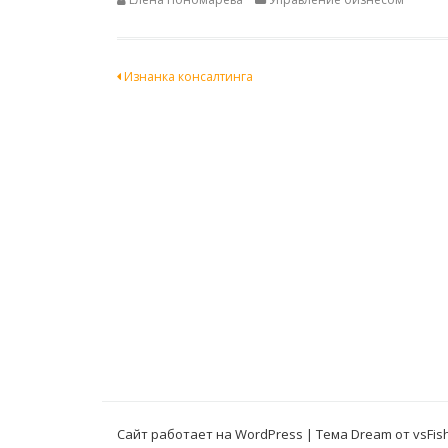
Навигация
Изнанка консалтинга
по
записям
Сайт работает на WordPress
|
Тема Dream от
vsFis