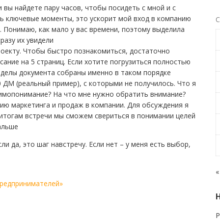
и вы найдете пару часов, чтобы посидеть с мной и с
ь ключевые моменты, это ускорит мой вход в компанию
С
. Понимаю, как мало у вас времени, поэтому выделила
разу их увидели
роекту. Чтобы быстро познакомиться, достаточно
ание на 5 страниц. Если хотите погрузиться полностью
азделы документа собраны именно в таком порядке
0 ДМ (реальный пример), с которыми не получилось. Что я
аимопонимание? На что мне нужно обратить внимание?
нию маркетинга и продаж в компании. Для обсуждения я
итогам встречи мы сможем свериться в понимании целей
альше
ли да, это шаг навстречу. Если нет – у меня есть выбор,
«
предпринимателей»
Р