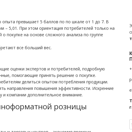
 опыта превышает 5 баллов по по шкале от 1 до 7. В
Э
ции – 5,01. При этом ориентация потребителей только на
с
й о покупке на основе сложного анализа по группе
ретают все больший вес.
ющие оценки экспертов и потребителей, подробную
+
нные, помогающие принять решение о покупке.
p
ебителям делиться опытом потребления продукции.
ять направления повышения эффективности. Искренние
e
у и компании дополнительное внимание.
Т
упноформатной розницы
г
тных торговых центров – экономия времени