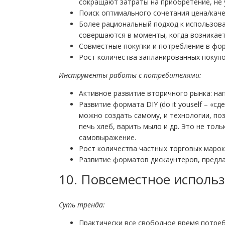
сокращают затраты на приобретение, не
Поиск оптимального сочетания цена/каче
Более рациональный подход к использован
совершаются в моменты, когда возникае
Совместные покупки и потребление в фор
Рост количества запланированных покупо
Инструменты работы с потребителями:
Активное развитие вторичного рынка: нап
Развитие формата DIY (do it youself – «с
можно создать самому, и технологии, п
печь хлеб, варить мыло и др. Это не тол
самовыражение.
Рост количества частных торговых марок
Развитие форматов дискаунтеров, предлаг
10. Повсеместное исполь
Суть тренда
:
Практически все свободное время потреб