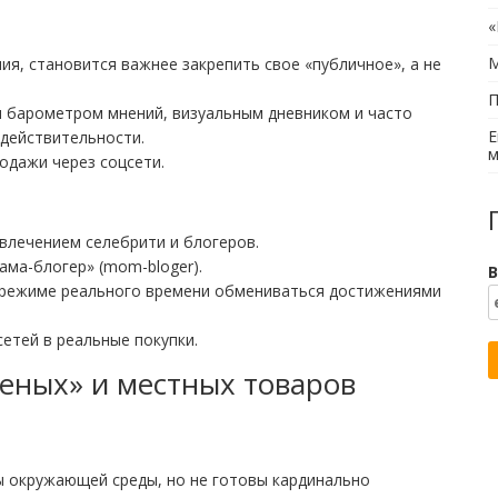
«
М
ия, становится важнее закрепить свое «публичное», а не
П
я барометром мнений, визуальным дневником и часто
Е
 действительности.
м
одажи через соцсети.
влечением селебрити и блогеров.
ама-блогер» (mom-bloger).
В
режиме реального времени обмениваться достижениями
етей в реальные покупки.
леных» и местных товаров
 окружающей среды, но не готовы кардинально