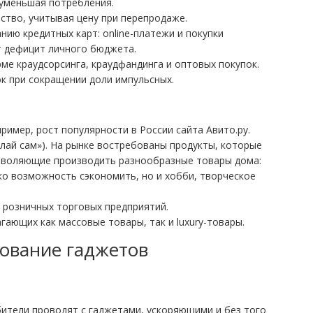
 уменьшая потребления.
ство, учитывая цену при перепродаже.
ию кредитных карт: online-платежи и покупки
т дефицит личного бюджета.
ме краудсорсинга, краудфандинга и оптовых покупок.
к при сокращении доли импульсных.
ример, рост популярности в России сайта Авито.ру.
делай сам»). На рынке востребованы продукты, которые
озволяющие производить разнообразные товары дома:
ько возможность сэкономить, но и хобби, творческое
 розничных торговых предприятий.
ающих как массовые товары, так и luxury-товары.
зование гаджетов
ители проводят с гаджетами, ускоряющими и без того