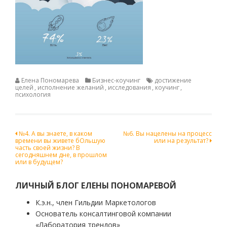
Елена Пономарева
Бизнес-коучинг
достижение
целей
,
исполнение желаний
,
исследования
,
коучинг
,
психология
Навигация
№4. А вы знаете, в каком
№6. Вы нацелены на процесс
времени вы живете бОльшую
или на результат?
по
часть своей жизни? В
сегодняшнем дне, в прошлом
записям
или в будущем?
ЛИЧНЫЙ БЛОГ ЕЛЕНЫ ПОНОМАРЕВОЙ
К.э.н., член Гильдии Маркетологов
Основатель консалтинговой компании
«Лаборатория трендов»