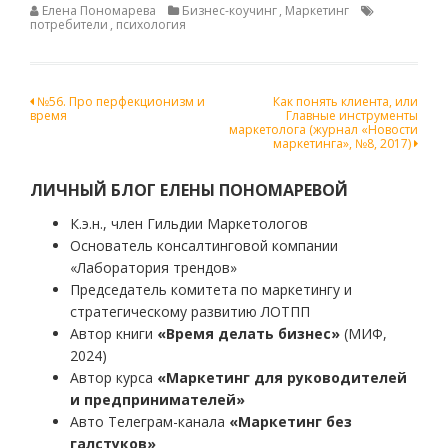
Елена Пономарева
Бизнес-коучинг
,
Маркетинг
потребители
,
психология
Навигация
№56. Про перфекционизм и
Как понять клиента, или
время
Главные инструменты
по
маркетолога (журнал «Новости
маркетинга», №8, 2017)
записям
ЛИЧНЫЙ БЛОГ ЕЛЕНЫ ПОНОМАРЕВОЙ
К.э.н., член Гильдии Маркетологов
Основатель консалтинговой компании
«Лаборатория трендов»
Председатель комитета по маркетингу и
стратегическому развитию ЛОТПП
Автор книги
«Время делать бизнес»
(МИФ,
2024)
Автор курса
«Маркетинг для руководителей
и предпринимателей»
Авто Телеграм-канала
«Маркетинг без
галстуков»