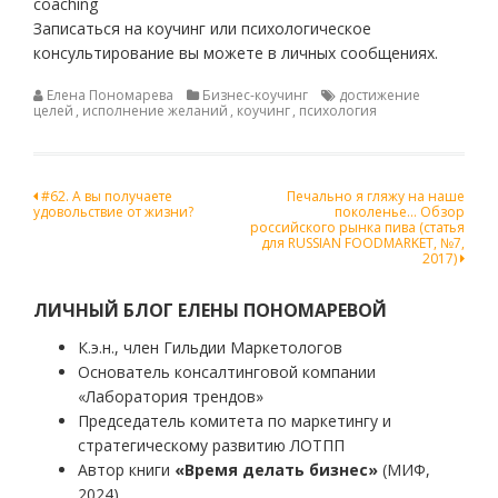
coaching
Записаться на коучинг или психологическое
консультирование вы можете в личных сообщениях.
Елена Пономарева
Бизнес-коучинг
достижение
целей
,
исполнение желаний
,
коучинг
,
психология
Навигация
#62. А вы получаете
Печально я гляжу на наше
удовольствие от жизни?
поколенье… Обзор
по
российского рынка пива (статья
для RUSSIAN FOODMARKET, №7,
записям
2017)
ЛИЧНЫЙ БЛОГ ЕЛЕНЫ ПОНОМАРЕВОЙ
К.э.н., член Гильдии Маркетологов
Основатель консалтинговой компании
«Лаборатория трендов»
Председатель комитета по маркетингу и
стратегическому развитию ЛОТПП
Автор книги
«Время делать бизнес»
(МИФ,
2024)