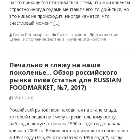
часто приходится сталкиваться с тем, что мои клиенты
страстно иногда годами мечтают чего-то добиться, но
это никак не происходит. Иногда кажется, что
счастливый момент […]
Елена Пономарева
Бизнес-коучинг
достижение
целей
,
исполнение желаний
,
коучинг
,
психология
Печально я гляжу на наше
поколенье… Обзор российского
рынка пива (статья для RUSSIAN
FOODMARKET, №7, 2017)
05.01.2018
Российский рынок пива находится на этапе спада,
который пришел на смену стремительному росту,
наблюдавшемуся с начала 1990-х годов и до начала
кризиса 2008-го. Резкий рост производства произошел
в 1997 году (+25,3% к показателю 1996 года)*, когда