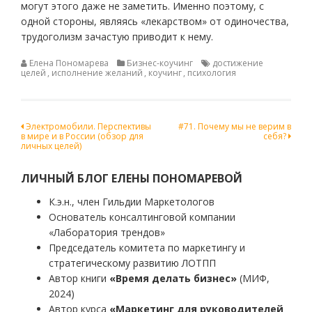
могут этого даже не заметить. Именно поэтому, с
одной стороны, являясь «лекарством» от одиночества,
трудоголизм зачастую приводит к нему.
Елена Пономарева
Бизнес-коучинг
достижение
целей
,
исполнение желаний
,
коучинг
,
психология
Навигация
Электромобили. Перспективы
#71. Почему мы не верим в
в мире и в России (обзор для
себя?
по
личных целей)
записям
ЛИЧНЫЙ БЛОГ ЕЛЕНЫ ПОНОМАРЕВОЙ
К.э.н., член Гильдии Маркетологов
Основатель консалтинговой компании
«Лаборатория трендов»
Председатель комитета по маркетингу и
стратегическому развитию ЛОТПП
Автор книги
«Время делать бизнес»
(МИФ,
2024)
Автор курса
«Маркетинг для руководителей