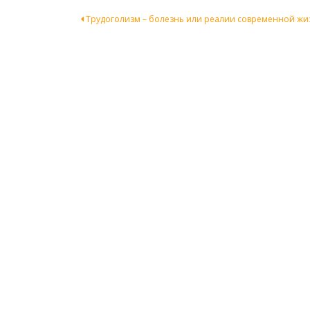
Навигация
Трудоголизм – болезнь или реалии современной жи
по
записям