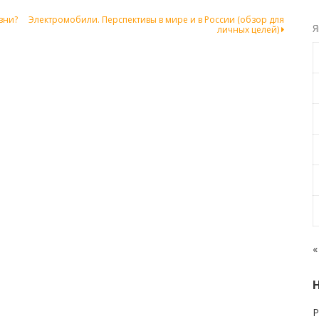
зни?
Электромобили. Перспективы в мире и в России (обзор для
Я
личных целей)
«
Р