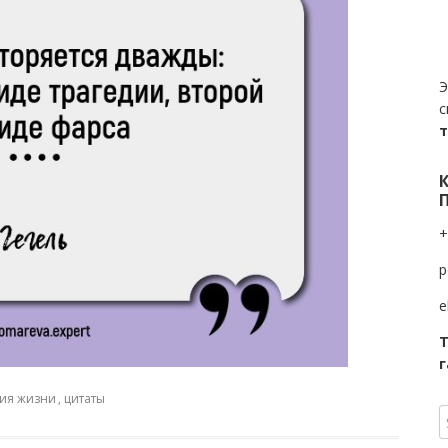
Э
с
+
p
e
Т
г
ия жизни
,
цитаты