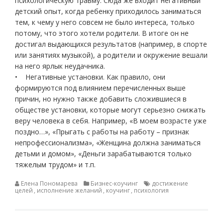
психологическую травму. Сюда же входит негативный
детский опыт, когда ребенку приходилось заниматься
тем, к чему у него совсем не было интереса, только
потому, что этого хотели родители. В итоге он не
достигал выдающихся результатов (например, в спорте
или занятиях музыкой), а родители и окружение вешали
на него ярлык неудачника.
• Негативные установки. Как правило, они
формируются под влиянием перечисленных выше
причин, но нужно также добавить сложившиеся в
обществе установки, которые могут серьезно снижать
веру человека в себя. Например, «В моем возрасте уже
поздно…», «Прыгать с работы на работу – признак
непрофессионализма», «Женщина должна заниматься
детьми и домом», «Деньги зарабатываются только
тяжелым трудом» и т.п.
Елена Пономарева
Бизнес-коучинг
достижение
целей
,
исполнение желаний
,
коучинг
,
психология