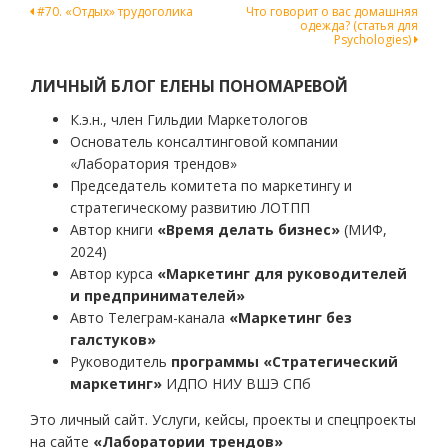
Навигация
#70. «Отдых» трудоголика
Что говорит о вас домашняя
одежда? (статья для
по
Psychologies)
записям
ЛИЧНЫЙ БЛОГ ЕЛЕНЫ ПОНОМАРЕВОЙ
К.э.н., член Гильдии Маркетологов
Основатель консалтинговой компании
«Лаборатория трендов»
Председатель комитета по маркетингу и
стратегическому развитию ЛОТПП
Автор книги
«Время делать бизнес»
(МИФ,
2024)
Автор курса
«Маркетинг для руководителей
и предпринимателей»
Авто Телеграм-канала
«Маркетинг без
галстуков»
Руководитель
программы «Стратегический
маркетинг»
ИДПО НИУ ВШЭ СПб
Это личный сайт. Услуги, кейсы, проекты и спецпроекты
на сайте
«Лаборатории трендов»