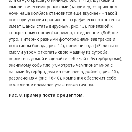
или самую красивую яичницу, рис. 11-12), шутками и
юмористическими репликами (например, «с приходом
ночи наша колбаса становится еще вкуснее» – такой
пост при условии правильного графического контента
имеет шансы стать вирусным, рис. 13), привязкой к
конкретному городу (например, ежедневное «Доброе
утро, Питер!» с разными фотографиями завтраков и
логотипом бренда, рис. 14), времени года («Если вы не
смогли утром откопать свою машину из сугроба,
вернитесь домой и сделайте себе чай с бутербродом»),
значимому событию («Смотреть чемпионат мира с
нашими бутербродами интереснее вдвойне!», рис. 15),
развлечениям (рис. 16-18), компания обеспечит себе
постоянное внимание участников группы.
Рис. 8. Пример поста с рецептом.