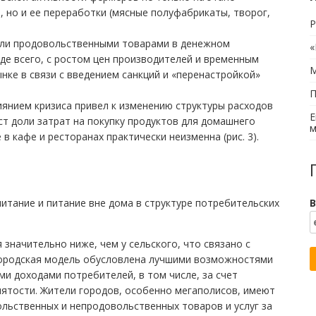
 но и ее переработки (мясные полуфабрикаты, творог,
Р
вли продовольственными товарами в денежном
«
де всего, с ростом цен производителей и временным
М
нке в связи с введением санкций и «перенастройкой»
П
янием кризиса привел к изменению структуры расходов
Е
ст доли затрат на покупку продуктов для домашнего
м
 в кафе и ресторанах практически неизменна (рис. 3).
В
питание и питание вне дома в структуре потребительских
 значительно ниже, чем у сельского, что связано с
Городская модель обусловлена лучшими возможностями
ми доходами потребителей, в том числе, за счет
ятости. Жители городов, особенно мегаполисов, имеют
ольственных и непродовольственных товаров и услуг за