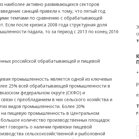
з наиболее активно развивающихся секторов
 введение санкций привели к тому, что пятый год
ими темпами по сравнению с обрабатывающей
. Если после кризиса 2008 года структурная доля
Э
ленности падала, то за период с 2013 по конец 2016
с
.
еденных российской обрабатывающей и пищевой
+
щевая промышленность является одной из ключевых
p
более 25% всей обрабатывающей промышленности в
казском федеральном округе (СКФО) и
e
связи с преобладанием в них сельского хозяйства и
Т
угих видов промышленности. Более 20%
г
 на пищевую промышленность в Центральном
о большое количество производственных площадок
ляет говорить о наличии привязки пищевой
роизводства сельскохозяйственной и рыболовной