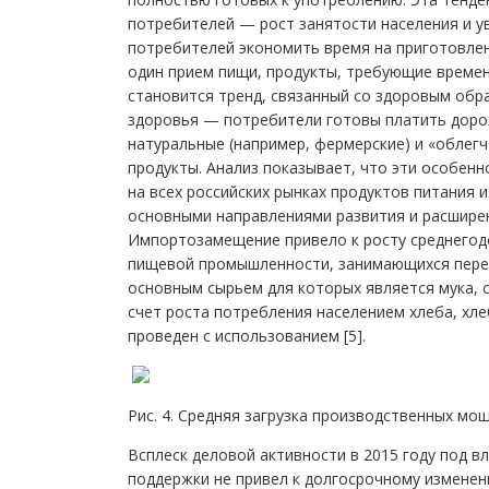
потребителей — рост занятости населения и у
потребителей экономить время на приготовлени
один прием пищи, продукты, требующие времени
становится тренд, связанный со здоровым об
здоровья — потребители готовы платить дорож
натуральные (например, фермерские) и «облег
продукты. Анализ показывает, что эти особен
на всех российских рынках продуктов питания и
основными направлениями развития и расшире
Импортозамещение привело к росту среднегод
пищевой промышленности, занимающихся перер
основным сырьем для которых является мука, с
счет роста потребления населением хлеба, хле
проведен с использованием [5].
Рис. 4. Средняя загрузка производственных м
Всплеск деловой активности в 2015 году под 
поддержки не привел к долгосрочному изменению