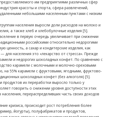
 предоставляемого им предприятиями различных сфер
индустрия красоты и спорта, сфера развлечений,
с удаленными небольшими населенным пунктами с низким
 группам населения выросли доли расходов на молоко и
лия, а также хлеб и хлебобулочные изделия [5].
аселение в первую очередь увеличивает при снижении
 традиционными российскими относительно недорогими
ю ценность, а сахар и кондитерские изделия, как
 — для населения это «лекарство от стресса». Прежде
арамели и недорогих шоколадных конфет. По сравнению с
водство карамели с молочными и молочно-ореховыми
ю, на 55% карамели с фруктовыми, ягодными, фруктово-
иционных шоколадных конфет (без алкоголя) [5].
и продуктов их переработки выросло только у
воляет говорить о снижении уровня доступности этих
в населения, перераспределивших часть своих доходов
ние кризиса, происходит рост потребления более
ример, йогурты), полуфабрикатов и продуктов,
нция также связана с изменениями моделей поведения