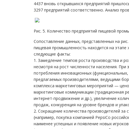
4437 вновь открывшихся предприятий пришлось 
3297 предприятий соответственно. Анализ пров
Рис. 5. Количество предприятий пищевой про
Сопоставление данных, представленных на рис. 
пищевая промышленность находится на этапе ж
следующие факты:
1. Замедление темпов роста производства и р
несмотря на рост численности населения. При
потребления инновационных (функциональных, о
предлагаемых производителями, ведущими бор
комплекса маркетинговых мероприятий — цено
маркетинговые коммуникации (традиционная р
интернет-продвижение и др.), увеличение коли
продаж, конкуренция на уровне брендов и упак
2. Сокращение количества производителей за с
(например, покупка компанией PepsiCo российск
наименее успешных и появление новых игроко