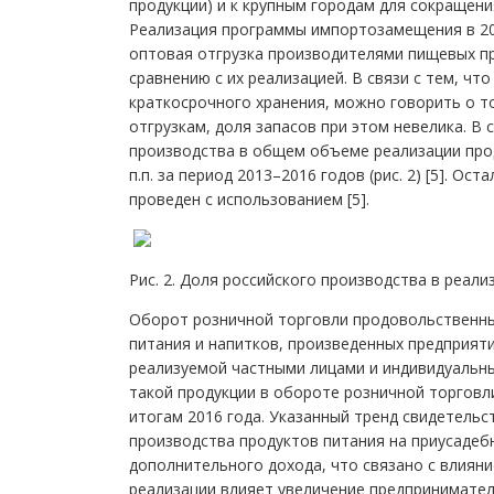
продукции) и к крупным городам для сокращени
Реализация программы импортозамещения в 2013
оптовая отгрузка производителями пищевых п
сравнению с их реализацией. В связи с тем, чт
краткосрочного хранения, можно говорить о т
отгрузкам, доля запасов при этом невелика. В 
производства в общем объеме реализации прод
п.п. за период 2013–2016 годов (рис. 2) [5]. О
проведен с использованием [5].
Рис. 2. Доля российского производства в реал
Оборот розничной торговли продовольственн
питания и напитков, произведенных предприят
реализуемой частными лицами и индивидуальны
такой продукции в обороте розничной торговли
итогам 2016 года. Указанный тренд свидетельс
производства продуктов питания на приусадебн
дополнительного дохода, что связано с влияние
реализации влияет увеличение предпринимател