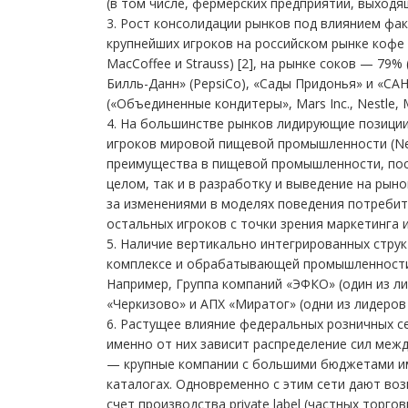
(в том числе, фермерских предприятий, выходя
3. Рост консолидации рынков под влиянием фак
крупнейших игроков на российском рынке кофе с
MacCoffee и Strauss) [2], на рынке соков — 79%
Билль-Данн» (PepsiCo), «Сады Придонья» и «СА
(«Объединенные кондитеры», Mars Inc., Nestle, Mo
4. На большинстве рынков лидирующие позиции
игроков мировой пищевой промышленности (Nestl
преимущества в пищевой промышленности, поск
целом, так и в разработку и выведение на рын
за изменениями в моделях поведения потребит
остальных игроков с точки зрения маркетинга 
5. Наличие вертикально интегрированных стр
комплексе и обрабатывающей промышленности 
Например, Группа компаний «ЭФКО» (один из л
«Черкизово» и АПХ «Миратог» (одни из лидеров
6. Растущее влияние федеральных розничных с
именно от них зависит распределение сил межд
— крупные компании с большими бюджетами им
каталогах. Одновременно с этим сети дают во
счет производства private label (частных торго