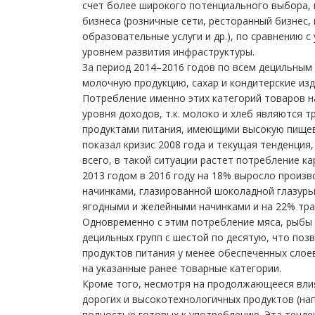
счет более широкого потенциального выбора,
бизнеса (розничные сети, ресторанный бизнес, 
образовательные услуги и др.), по сравнению 
уровнем развития инфраструктуры.
За период 2014–2016 годов по всем децильным
молочную продукцию, сахар и кондитерские изде
Потребление именно этих категорий товаров н
уровня доходов, т.к. молоко и хлеб являются
продуктами питания, имеющими высокую пищеву
показал кризис 2008 года и текущая тенденция,
всего, в такой ситуации растет потребление к
2013 годом в 2016 году на 18% выросло произ
начинками, глазированной шоколадной глазурь
ягодными и желейными начинками и на 22% трад
Одновременно с этим потребление мяса, рыбы 
децильных групп с шестой по десятую, что поз
продуктов питания у менее обеспеченных слое
на указанные ранее товарные категории.
Кроме того, несмотря на продолжающееся влия
дорогих и высокотехнологичных продуктов (нап
полностью готовых к употреблению. Эта тенде