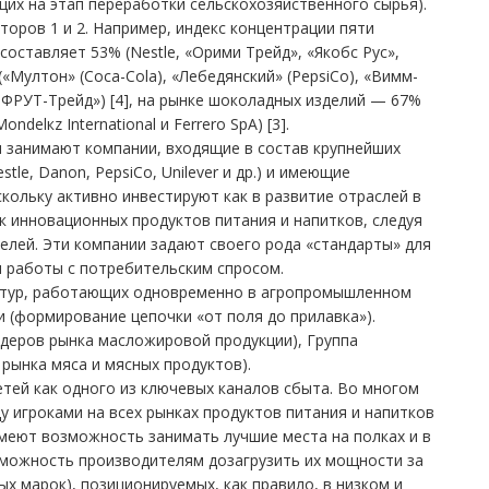
щих на этап переработки сельскохозяйственного сырья).
торов 1 и 2. Например, индекс концентрации пяти
оставляет 53% (Nestle, «Орими Трейд», «Якобс Рус»,
 («Мултон» (Coca-Cola), «Лебедянский» (PepsiCo), «Вимм-
НФРУТ-Трейд») [4], на рынке шоколадных изделий — 67%
ndelкz International и Ferrero SpA) [3].
 занимают компании, входящие в состав крупнейших
e, Danon, PepsiCo, Unilever и др.) и имеющие
ольку активно инвестируют как в развитие отраслей в
ок инновационных продуктов питания и напитков, следуя
елей. Эти компании задают своего рода «стандарты» для
и работы с потребительским спросом.
уктур, работающих одновременно в агропромышленном
(формирование цепочки «от поля до прилавка»).
идеров рынка масложировой продукции), Группа
 рынка мяса и мясных продуктов).
етей как одного из ключевых каналов сбыта. Во многом
у игроками на всех рынках продуктов питания и напитков
еют возможность занимать лучшие места на полках и в
зможность производителям дозагрузить их мощности за
вых марок), позиционируемых, как правило, в низком и