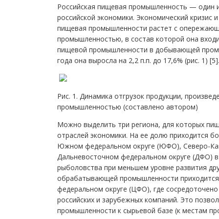
Российская пищевая промышленность — один и
российской экономики. Экономический кризис и
пищевая промышленности растет с опережающ
промышленностью, в состав которой она входит
пищевой промышленности в добывающей промыш
года она выросла на 2,2 п.п. до 17,6% (рис. 1) [5]
Рис. 1. Динамика отгрузок продукции, произв
промышленностью (составлено автором)
Можно выделить три региона, для которых пи
отраслей экономики. На ее долю приходится 
Южном федеральном округе (ЮФО), Северо-Кав
Дальневосточном федеральном округе (ДФО) в 
рыболовства при меньшем уровне развития др
обрабатывающей промышленности приходится
федеральном округе (ЦФО), где сосредоточен
российских и зарубежных компаний. Это позво
промышленности к сырьевой базе (к местам п