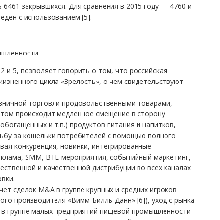
6461 закрывшихся. Для сравнения в 2015 году — 4760 и
еден с использованием [5].
мышленности
2 и 5, позволяет говорить о том, что российская
изненного цикла «Зрелость», о чем свидетельствуют
озничной торговли продовольственными товарами,
 этом происходит медленное смещение в сторону
богащенных и т.п.) продуктов питания и напитков,
ьбу за кошельки потребителей с помощью полного
вая конкуренция, новинки, интегрированные
еклама, SMM, BTL-мероприятия, событийный маркетинг,
чественной и качественной дистрибуции во всех каналах
овки.
чет сделок M&A в группе крупных и средних игроков
ого производителя «Вимм-Билль-Данн» [6]), уход с рынка
в в группе малых предприятий пищевой промышленности