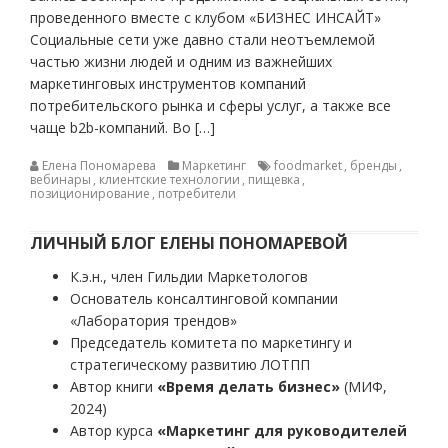
проведенного вместе с клубом «БИЗНЕС ИНСАЙТ»
Социальные сети уже давно стали неотъемлемой
частью жизни людей и одним из важнейших
маркетинговых инструментов компаний
потребительского рынка и сферы услуг, а также все
чаще b2b-компаний. Во […]
Елена Пономарева
Маркетинг
foodmarket
,
бренды
,
вебинары
,
клиентские технологии
,
пищевка
,
позиционирование
,
потребители
ЛИЧНЫЙ БЛОГ ЕЛЕНЫ ПОНОМАРЕВОЙ
К.э.н., член Гильдии Маркетологов
Основатель консалтинговой компании
«Лаборатория трендов»
Председатель комитета по маркетингу и
стратегическому развитию ЛОТПП
Автор книги
«Время делать бизнес»
(МИФ,
2024)
Автор курса
«Маркетинг для руководителей