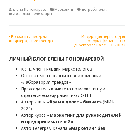
Елена Пономарева
Маркетинг
потребители
,
психология
,
телеэфиры
Навигация
Возрастные модели
Модерация первого дня
(подтверждение тренда)
форума финансовых
по
директоров Baltic CFO 2018
записям
ЛИЧНЫЙ БЛОГ ЕЛЕНЫ ПОНОМАРЕВОЙ
К.э.н., член Гильдии Маркетологов
Основатель консалтинговой компании
«Лаборатория трендов»
Председатель комитета по маркетингу и
стратегическому развитию ЛОТПП
Автор книги
«Время делать бизнес»
(МИФ,
2024)
Автор курса
«Маркетинг для руководителей
и предпринимателей»
Авто Телеграм-канала
«Маркетинг без