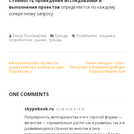
Стоимость проведения исследований и
выполнения проектов
определяется по каждому
конкретному запросу.
Елена Пономарева
Тренды
foodmarket
,
пищевка
,
потребители
,
рынки
,
тренды
Навигация
Аналитическая справка по
Рынок пекарен Санкт-
рынку снеков и попкорна (для
Петербурга (комментарий для
по
портала Inc.)
портала Retailer.ru)
записям
ONE COMMENTS
skypebook.ru
05.08.2018 В 14:33
Популярность вегетарианства и его строгой формы —
веганства — стремительно растет как в развитых, так и в
развивающихся странах во многом в силу