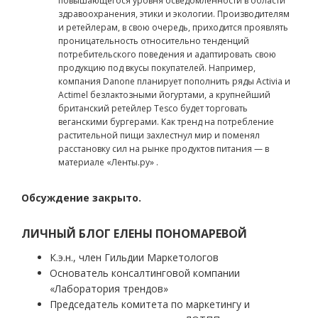
повышающегося уровня осведомленности в области
здравоохранения, этики и экологии. Производителям
и ретейлерам, в свою очередь, приходится проявлять
проницательность относительно тенденций
потребительского поведения и адаптировать свою
продукцию под вкусы покупателей. Например,
компания Danone планирует пополнить ряды Activia и
Actimel безлактозными йогуртами, а крупнейший
британский ретейлер Tesco будет торговать
веганскими бургерами. Как тренд на потребление
растительной пищи захлестнул мир и поменял
расстановку сил на рынке продуктов питания — в
материале «Ленты.ру» .
Обсуждение закрыто.
ЛИЧНЫЙ БЛОГ ЕЛЕНЫ ПОНОМАРЕВОЙ
К.э.н., член Гильдии Маркетологов
Основатель консалтинговой компании
«Лаборатория трендов»
Председатель комитета по маркетингу и