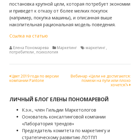
постановка крупной цели, которая потребует экономии
и приведет к отказу от более мелких покупок
(например, покупка машины), и описанная выше
накопительная рациональная модель поведения.
Ссылка на статью
Елена Пономарева
Маркетинг
маркетинг
,
потребители
,
психология
Навигация
Цвет 2019 года по версии
Вебинар «Цели не достигаются:
компании Pantone
помехи на пути или плохо
по
хочется?»
записям
ЛИЧНЫЙ БЛОГ ЕЛЕНЫ ПОНОМАРЕВОЙ
К.э.н., член Гильдии Маркетологов
Основатель консалтинговой компании
«Лаборатория трендов»
Председатель комитета по маркетингу и
стратегическому развитию ЛОТПП