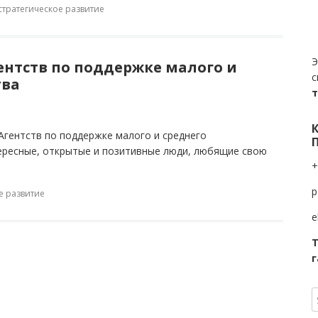
стратегическое развитие
Э
гентств по поддержке малого и
с
тва
Агентств по поддержке малого и среднего
ересные, открытые и позитивные люди, любящие свою
+
p
е развитие
e
Т
г