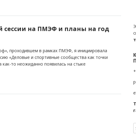
Э
й сессии на ПМЭФ и планы на год
с
гоф», проходившем в рамках ПМЭФ, я инициировала
ссию «Деловые и спортивные сообщества как точки
а как-то неожиданно появилась на стыке
+
p
e
Т
г