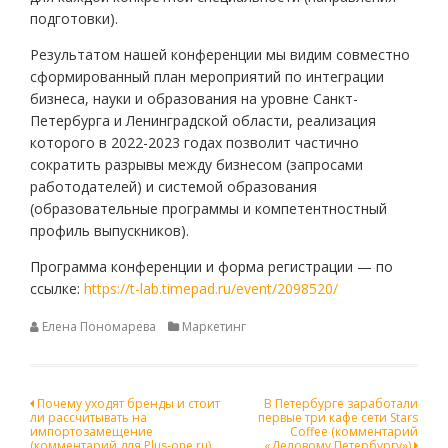
подготовки).
Результатом нашей конференции мы видим совместно
сформированный план мероприятий по интеграции
бизнеса, науки и образования на уровне Санкт-
Петербурга и Ленинградской области, реализация
которого в 2022-2023 годах позволит частично
сократить разрывы между бизнесом (запросами
работодателей) и системой образования
(образовательные программы и компетентностный
профиль выпускников).
Программа конференции и форма регистрации — по
ссылке:
https://t-lab.timepad.ru/event/2098520/
Елена Пономарева
Маркетинг
Навигация
Почему уходят бренды и стоит
В Петербурге заработали
ли рассчитывать на
первые три кафе сети Stars
по
импортозамещение
Coffee (комментарий
(комментарий для Plus‑one.ru)
«Деловому Петербургу»)