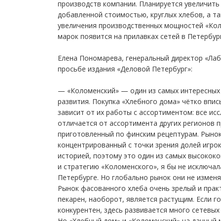
производств компании. Планируется увеличить
добавленной стоимостью, круглых хлебов, а т
увеличения производственных мощностей «Кол
марок появится на прилавках сетей в Петербур
Елена Пономарева, генеральный директор «Ла
просьбе издания «Деловой Петербург»:
— «Коломенский» — один из самых интересных 
развития. Покупка «Хлебного дома» чётко впис
зависит от их работы с ассортиментом: все ис
отличается от ассортимента других регионов п
приготовленный по финским рецептурам. Рынок
концентрированный с точки зрения долей игрок
историей, поэтому это один из самых высококо
и стратегию «Коломенского», я бы не исключал
Петербурге. Но глобально рынок они не изменят
Рынок фасованного хлеба очень зрелый и практ
пекарен, наоборот, является растущим. Если г
конкурентен, здесь развивается много сетевых 
Но «Хлебный дом» и «Коломенский» на данный