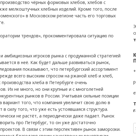
 производство чёрных формовых хлебов, хлебов с
акже мелкоштучных хлебных изделий. Кроме того, после
оменского» в Московском регионе часть его торговых
ге.
Э
с
боратории трендов», прокомментировала ситуацию по
и амбициозных игроков рынка с продуманной стратегией
ывается в неё. Как будет дальше развиваться рынок,
следования показывают, что петербургский ассортимент
+
режде всего высоким спросом на ржаной хлеб и хлеб,
p
 производства хлеба в Петербурге очень
ов. Их не много, но они крупные и с многолетней
e
нкурентных рынков в России. Учитывая сильные позиции
а вариант того, что компания увеличит свою долю в
Т
 в силу того, что уже есть устоявшаяся структура.
г
ически не растёт, а периодически даже падает. Рынок
оворить про Петербург, то он уже достаточно
проектов. В связи с этим перспективен рынок заморозки.
 момент благодаря своим качественным рецептурам