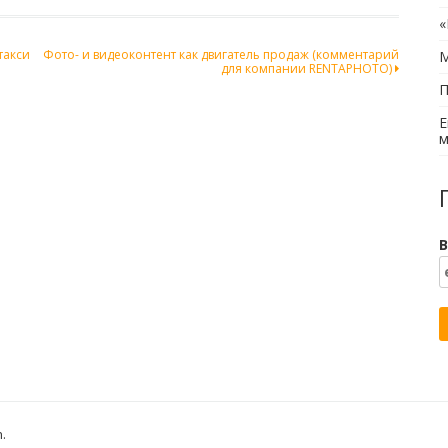
«
такси
Фото- и видеоконтент как двигатель продаж (комментарий
М
для компании RENTAPHOTO)
П
Е
м
В
h
.