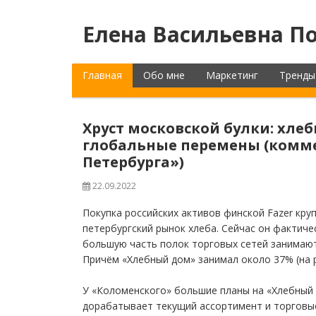
Елена Васильевна По
Главная
Обо мне
Маркетинг
Тренды
Хруст московской булки: хле
глобальные перемены (комм
Петербурга»)
22.09.2022
Покупка российских активов финской Fazer кр
петербургский рынок хлеба. Сейчас он фактич
большую часть полок торговых сетей занимают 
Причём «Хлебный дом» занимал около 37% (на 
У «Коломенского» большие планы на «Хлебный д
дорабатывает текущий ассортимент и торговы