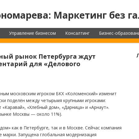
номарева: Маркетинг без га
Управление бизнесом
Консалтинг
Бизнес-образован
бный рынок Петербурга ждут
ентарий для «Делового
упным московским игроком БКХ «Коломенский» изменит
ески поделён между четырьмя крупными игроками:
«Каравай», «Хлебный дом», «Дарница» и «Арнаут».
рынке Москвы — около 11%).
ом» как в Петербурге, так и в Москве. Сейчас компания
е марки. Запущена глобальная модернизация