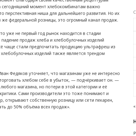
На сегодняшний момент хлебокомбинатам важно
С
то перспективная ниша для дальнейшего развития. Но их
ой же федеральной розницы, это огромный канал продаж.
то уже не первый год рынок находится в стадии
 падение продаж хлеба и хлебобулочных изделий
ё чаще стали предпочитать продукцию ультрафреш из
 хлебобулочных изделий также является трендом
Иван Федяков уточняет, что магазинам уже не интересно
торговать хлебом себе в убыток, — подчёркивает он. —
юбого магазина, но потери в этой категории и её
критики. Сами производители это тоже понимают и
р, открывают собственную розницу или сети пекарен,
«
ать до 50% объёма всех продаж».
Р