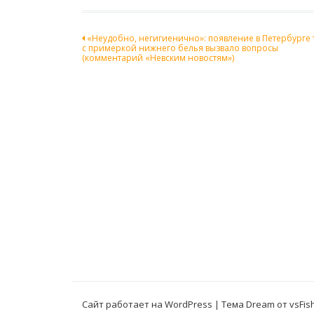
Навигация
«Неудобно, негигиенично»: появление в Петербурге 
c примеркой нижнего белья вызвало вопросы
по
(комментарий «Невским новостям»)
записям
Сайт работает на WordPress
|
Тема Dream от
vsFis