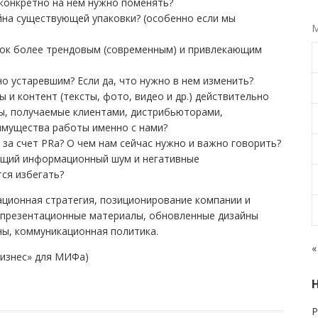
о конкретно на нем нужно поменять?
айна существующей упаковки? (особенно если мы
М
нок более трендовым (современным) и привлекающим
о устаревшим? Если да, что нужно в нем изменить?
 и контент (тексты, фото, видео и др.) действительно
ы, получаемые клиентами, дистрибьюторами,
еимущества работы именно с нами?
за счет PRа? О чем нам сейчас нужно и важно говорить?
тущий информационный шум и негативные
ся избегать?
ационная стратегия, позиционирование компании и
и презентационные материалы, обновленные дизайны
ны, коммуникационная политика.
«
бизнес» для МИФа)
Р