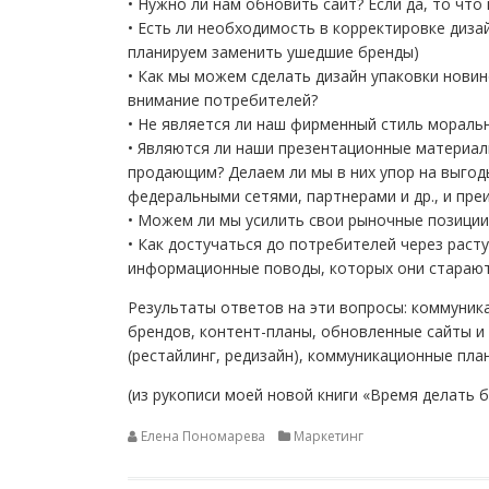
• Нужно ли нам обновить сайт? Если да, то чт
• Есть ли необходимость в корректировке диз
планируем заменить ушедшие бренды)
• Как мы можем сделать дизайн упаковки нови
внимание потребителей?
• Не является ли наш фирменный стиль моральн
• Являются ли наши презентационные материалы
продающим? Делаем ли мы в них упор на выгод
федеральными сетями, партнерами и др., и пр
• Можем ли мы усилить свои рыночные позиции 
• Как достучаться до потребителей через рас
информационные поводы, которых они старают
Результаты ответов на эти вопросы: коммуник
брендов, контент-планы, обновленные сайты 
(рестайлинг, редизайн), коммуникационные пла
(из рукописи моей новой книги «Время делать 
Елена Пономарева
Маркетинг