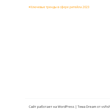
Навигация
Ключевые тренды в сфере ритейла 2023
по
записям
Сайт работает на WordPress
|
Тема Dream от
vsFis