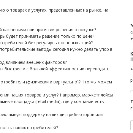
ю о товарах и услугах, представленных на рынке, на
Э
ей ключевыми при принятии решения о покупке?
с
ерь будет принимать решение только по цене?
отребителей без регулярных ценовых акций?
 потребительские выгоды сегодня нужно делать упор в
под влиянием внешних факторов?
бы быстрее и с большей эффективностью переводить
+
p
 потребители (физически и виртуально)? Что мы можем
e
ении наших товаров и услуг? Например, мар-кетплейсы
ные площадки (retail media), где у компаний есть
Т
г
 рекламную поддержку наших дистрибьюторов или
ьность наших потребителей?