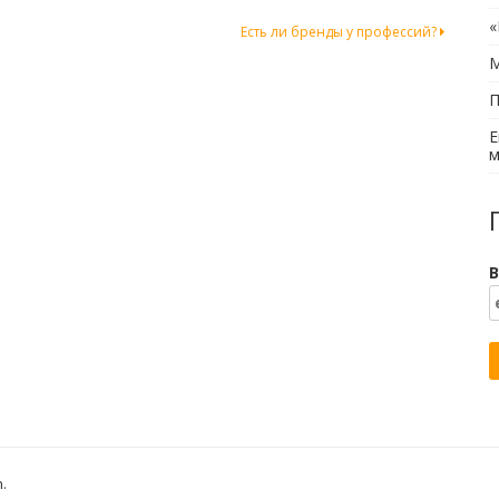
«
Есть ли бренды у профессий?
М
П
Е
м
В
h
.