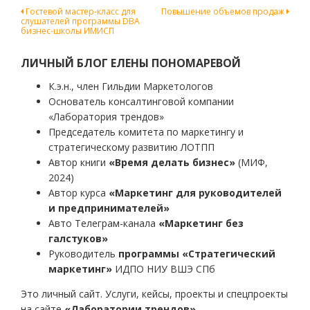
Навигация
Гостевой мастер-класс для
Повышение объемов продаж
слушателей программы DBA
по
бизнес-школы ИМИСП
записям
ЛИЧНЫЙ БЛОГ ЕЛЕНЫ ПОНОМАРЕВОЙ
К.э.н., член Гильдии Маркетологов
Основатель консалтинговой компании
«Лаборатория трендов»
Председатель комитета по маркетингу и
стратегическому развитию ЛОТПП
Автор книги
«Время делать бизнес»
(МИФ,
2024)
Автор курса
«Маркетинг для руководителей
и предпринимателей»
Авто Телеграм-канала
«Маркетинг без
галстуков»
Руководитель
программы «Стратегический
маркетинг»
ИДПО НИУ ВШЭ СПб
Это личный сайт. Услуги, кейсы, проекты и спецпроекты
на сайте
«Лаборатории трендов»