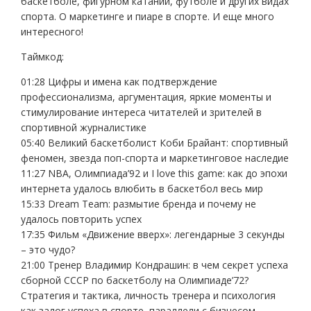
баскетболе, фигурном катании, футболе и других видах
спорта. О маркетинге и пиаре в спорте. И еще много
интересного!
Таймкод:
01:28 Цифры и имена как подтверждение
профессионализма, аргументация, яркие моменты и
стимулирование интереса читателей и зрителей в
спортивной журналистике
05:40 Великий баскетболист Коби Брайант: спортивный
феномен, звезда поп-спорта и маркетинговое наследие
11:27 NBA, Олимпиада’92 и I love this game: как до эпохи
интернета удалось влюбить в баскетбол весь мир
15:33 Dream Team: размытие бренда и почему не
удалось повторить успех
17:35 Фильм «Движение вверх»: легендарные 3 секунды
– это чудо?
21:00 Тренер Владимир Кондрашин: в чем секрет успеха
сборной СССР по баскетболу на Олимпиаде’72?
Стратегия и тактика, личность тренера и психология
как залог успеха в спорте, параллели с бизнесом