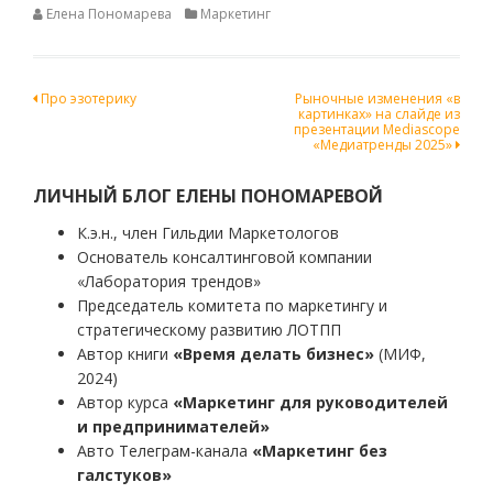
Елена Пономарева
Маркетинг
Навигация
Про эзотерику
Рыночные изменения «в
картинках» на слайде из
по
презентации Mediascope
«Медиатренды 2025»
записям
ЛИЧНЫЙ БЛОГ ЕЛЕНЫ ПОНОМАРЕВОЙ
К.э.н., член Гильдии Маркетологов
Основатель консалтинговой компании
«Лаборатория трендов»
Председатель комитета по маркетингу и
стратегическому развитию ЛОТПП
Автор книги
«Время делать бизнес»
(МИФ,
2024)
Автор курса
«Маркетинг для руководителей
и предпринимателей»
Авто Телеграм-канала
«Маркетинг без
галстуков»