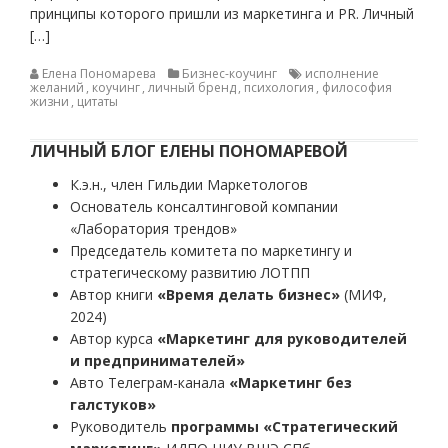
принципы которого пришли из маркетинга и PR. Личный
[…]
Елена Пономарева
Бизнес-коучинг
исполнение
желаний
,
коучинг
,
личный бренд
,
психология
,
философия
жизни
,
цитаты
ЛИЧНЫЙ БЛОГ ЕЛЕНЫ ПОНОМАРЕВОЙ
К.э.н., член Гильдии Маркетологов
Основатель консалтинговой компании
«Лаборатория трендов»
Председатель комитета по маркетингу и
стратегическому развитию ЛОТПП
Автор книги
«Время делать бизнес»
(МИФ,
2024)
Автор курса
«Маркетинг для руководителей
и предпринимателей»
Авто Телеграм-канала
«Маркетинг без
галстуков»
Руководитель
программы «Стратегический