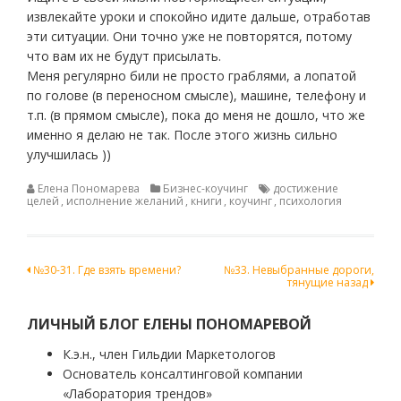
извлекайте уроки и спокойно идите дальше, отработав
эти ситуации. Они точно уже не повторятся, потому
что вам их не будут присылать.
Меня регулярно били не просто граблями, а лопатой
по голове (в переносном смысле), машине, телефону и
т.п. (в прямом смысле), пока до меня не дошло, что же
именно я делаю не так. После этого жизнь сильно
улучшилась ))
Елена Пономарева
Бизнес-коучинг
достижение
целей
,
исполнение желаний
,
книги
,
коучинг
,
психология
Навигация
№30-31. Где взять времени?
№33. Невыбранные дороги,
тянущие назад
по
записям
ЛИЧНЫЙ БЛОГ ЕЛЕНЫ ПОНОМАРЕВОЙ
К.э.н., член Гильдии Маркетологов
Основатель консалтинговой компании
«Лаборатория трендов»