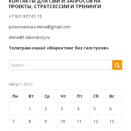
КОНТАКТЫ ДЛЯ СМИ И ЗАПРОСОВ НА
ПРОЕКТЫ, СТРАТСЕССИИ И ТРЕНИНГИ
+7 921 977 01 15
ponomareva.v.elena@gmail.com
elena@t-laboratory.ru
Телеграм-канал «Маркетинг без галстуков»
Август 2017
Пн
Вт
Ср
Чт
Пт
Сб
Вс
1
2
3
4
5
6
7
8
9
10
11
12
13