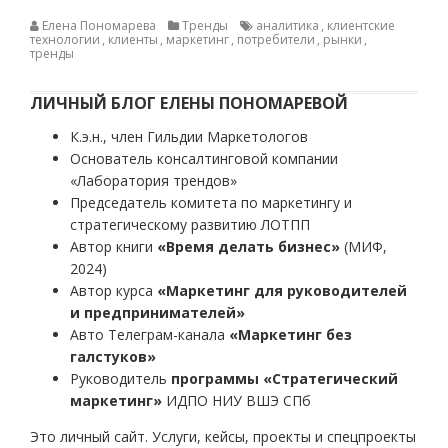
Елена Пономарева
Тренды
аналитика
,
клиентские
технологии
,
клиенты
,
маркетинг
,
потребители
,
рынки
,
тренды
ЛИЧНЫЙ БЛОГ ЕЛЕНЫ ПОНОМАРЕВОЙ
К.э.н., член Гильдии Маркетологов
Основатель консалтинговой компании
«Лаборатория трендов»
Председатель комитета по маркетингу и
стратегическому развитию ЛОТПП
Автор книги
«Время делать бизнес»
(МИФ,
2024)
Автор курса
«Маркетинг для руководителей
и предпринимателей»
Авто Телеграм-канала
«Маркетинг без
галстуков»
Руководитель
программы «Стратегический
маркетинг»
ИДПО НИУ ВШЭ СПб
Это личный сайт. Услуги, кейсы, проекты и спецпроекты