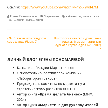
Ссылка:
https://www.youtube.com/watch?v=fh6lX2wd47M
Елена Пономарева
Маркетинг
вебинары
,
клиентские
технологии
,
психология
Навигация
№58. Как лечить синдром
Психология женской домашней
самозванца (Часть 2)
одежды (комментарии для
по
журнала Psychologies, №1, 2018)
записям
ЛИЧНЫЙ БЛОГ ЕЛЕНЫ ПОНОМАРЕВОЙ
К.э.н., член Гильдии Маркетологов
Основатель консалтинговой компании
«Лаборатория трендов»
Председатель комитета по маркетингу и
стратегическому развитию ЛОТПП
Автор книги
«Время делать бизнес»
(МИФ,
2024)
Автор курса
«Маркетинг для руководителей