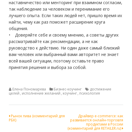
наставничество или менторинг при взаимном согласии,
так наблюдение за человеком и перенимание его
лучшего опыта. Если таких людей нет, пришло время их
найти, чему как раз поможет расширение круга
общения.
• Доверяйте себе и своему мнению, а советы других
рассматривайте как рекомендации, а не как
руководство к действию. Ни один даже самый близкий
вам человек или выбранный вами авторитет не знает
всей вашей ситуации, поэтому оставьте право
принятия решения и выбора за собой.
Елена Пономарева
Бизнес-коучинг
достижение
целей
,
исполнение желаний
,
коучинг
,
психология
Навигация
Рынок пива (комментарий для
Драйвер e-commerce: как
РБК)
развивается онлайн-торговля
по
продуктами в России
(комментарий для RETAILER.ru)