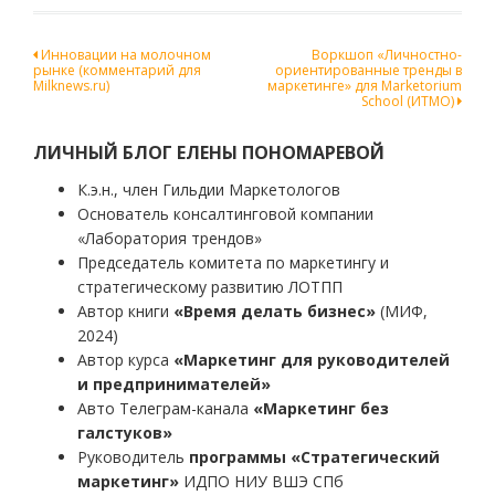
Навигация
Инновации на молочном
Воркшоп «Личностно-
рынке (комментарий для
ориентированные тренды в
по
Milknews.ru)
маркетинге» для Marketorium
School (ИТМО)
записям
ЛИЧНЫЙ БЛОГ ЕЛЕНЫ ПОНОМАРЕВОЙ
К.э.н., член Гильдии Маркетологов
Основатель консалтинговой компании
«Лаборатория трендов»
Председатель комитета по маркетингу и
стратегическому развитию ЛОТПП
Автор книги
«Время делать бизнес»
(МИФ,
2024)
Автор курса
«Маркетинг для руководителей
и предпринимателей»
Авто Телеграм-канала
«Маркетинг без
галстуков»
Руководитель
программы «Стратегический
маркетинг»
ИДПО НИУ ВШЭ СПб