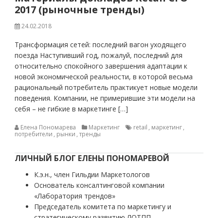
2017 (рыночные тренды)
24.02.2018
Трансформация сетей: последний вагон уходящего
поезда Наступивший год, пожалуй, последний для
относительно спокойного завершения адаптации к
новой экономической реальности, в которой весьма
рациональный потребитель практикует новые модели
поведения. Компании, не примерившие эти модели на
себя – не гибкие в маркетинге […]
Елена Пономарева
Маркетинг
retail
,
маркетинг
,
потребители
,
рынки
,
тренды
ЛИЧНЫЙ БЛОГ ЕЛЕНЫ ПОНОМАРЕВОЙ
К.э.н., член Гильдии Маркетологов
Основатель консалтинговой компании
«Лаборатория трендов»
Председатель комитета по маркетингу и
стратегическому развитию ЛОТПП