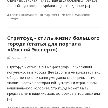
спальных районах – следствие двух основных трендов.
Первый – ускоренная урбанизация. По данным […]
Елена Пономарева
Маркетинг
retail
,
маркетинг
,
тренды
Стритфуд – стиль жизни большого
города (статья для портала
«Мясной Эксперт»)
29.04.2019
Стритфуд – сегмент рынка фастфуда, набирающий
популярность в России. Для Европы и Америки этот вид
общественного питания уже давно стал привычным,
являясь частью ресторанной культуры и отражением
национального колорита. Стритфуд может быть
представлен в виде киосков, островков в торговых или
[…]
Елена Пономарева
Маркетинг
foodmarket
,
retail
,