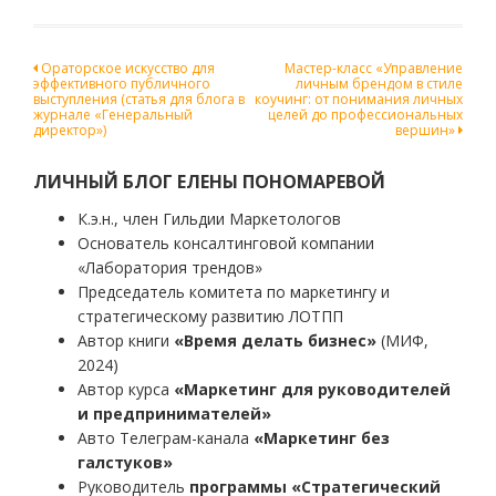
Навигация
Ораторское искусство для
Мастер-класс «Управление
эффективного публичного
личным брендом в стиле
по
выступления (статья для блога в
коучинг: от понимания личных
журнале «Генеральный
целей до профессиональных
записям
директор»)
вершин»
ЛИЧНЫЙ БЛОГ ЕЛЕНЫ ПОНОМАРЕВОЙ
К.э.н., член Гильдии Маркетологов
Основатель консалтинговой компании
«Лаборатория трендов»
Председатель комитета по маркетингу и
стратегическому развитию ЛОТПП
Автор книги
«Время делать бизнес»
(МИФ,
2024)
Автор курса
«Маркетинг для руководителей
и предпринимателей»
Авто Телеграм-канала
«Маркетинг без
галстуков»
Руководитель
программы «Стратегический