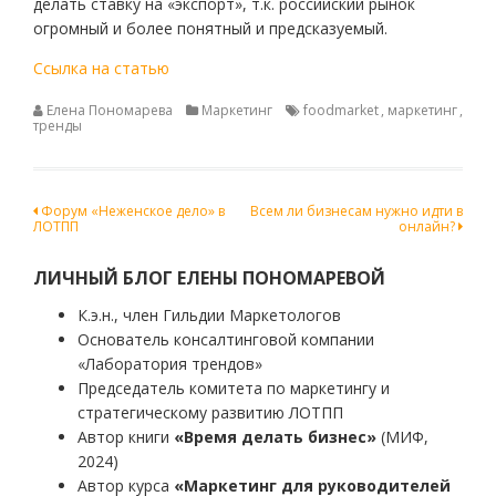
делать ставку на «экспорт», т.к. российский рынок
огромный и более понятный и предсказуемый.
Ссылка на статью
Елена Пономарева
Маркетинг
foodmarket
,
маркетинг
,
тренды
Навигация
Форум «Неженское дело» в
Всем ли бизнесам нужно идти в
ЛОТПП
онлайн?
по
записям
ЛИЧНЫЙ БЛОГ ЕЛЕНЫ ПОНОМАРЕВОЙ
К.э.н., член Гильдии Маркетологов
Основатель консалтинговой компании
«Лаборатория трендов»
Председатель комитета по маркетингу и
стратегическому развитию ЛОТПП
Автор книги
«Время делать бизнес»
(МИФ,
2024)
Автор курса
«Маркетинг для руководителей