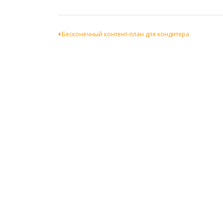
Навигация
Бесконечный контент-план для кондитера
по
записям