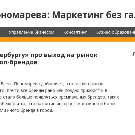
номарева: Маркетинг без га
Управление бизнесом
Консалтинг
Бизнес-образован
рбургу» про выход на рынок
ion-брендов
Елена Пономарёва добавляет, что fashion-рынок
о, почти все бренды рано или поздно приходят и в
ве стало больше появляться премиальных брендов, таких
Неизбежно и то, что развитие интернет-магазинов и более
ли иного бренда в город.