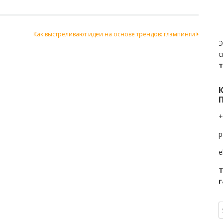
Как выстреливают идеи на основе трендов: глэмпинги
Э
с
+
p
e
Т
г