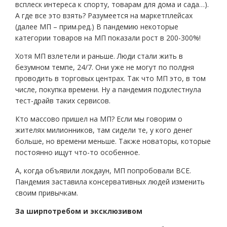
всплеск интереса к спорту, товарам для дома и сада…).
А где все это взять? Разумеется на маркетплейсах
(далее МП – прим.ред.) В пандемию некоторые
категории товаров на МП показали рост в 200-300%!
Хотя МП взлетели и раньше. Люди стали жить в
безумном темпе, 24/7. Они уже не могут по полдня
проводить в торговых центрах. Так что МП это, в том
числе, покупка времени. Ну а пандемия подхлестнула
тест-драйв таких сервисов.
Кто массово пришел на МП? Если мы говорим о
жителях милионников, там сидели те, у кого денег
больше, но времени меньше. Также новаторы, которые
постоянно ищут что-то особенное.
А, когда объявили локдаун, МП попробовали ВСЕ.
Пандемия заставила консервативных людей изменить
своим привычкам.
За ширпотребом и эксклюзивом